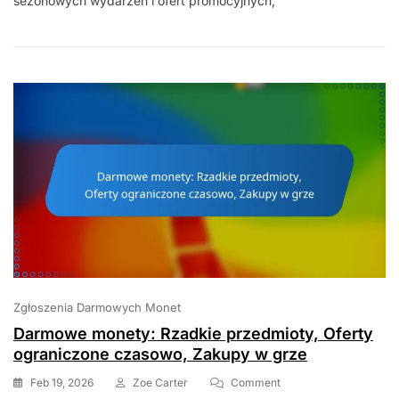
sezonowych wydarzeń i ofert promocyjnych,
Sezonowe,
Oferty
Promocyjne,
Okazje
Specjalne
Zgłoszenia Darmowych Monet
Darmowe monety: Rzadkie przedmioty, Oferty
ograniczone czasowo, Zakupy w grze
On
Feb 19, 2026
Zoe Carter
Comment
Darmowe