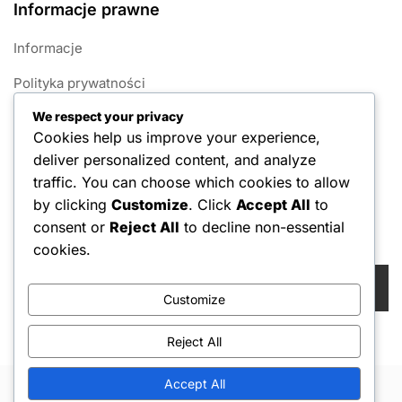
Informacje prawne
Informacje
Polityka prywatności
We respect your privacy
Polityka plików cookie
Cookies help us improve your experience,
Regulamin
deliver personalized content, and analyze
traffic. You can choose which cookies to allow
Skontaktuj się z nami
by clicking
Customize
. Click
Accept All
to
consent or
Reject All
to decline non-essential
Szukaj
cookies.
Search
for:
Customize
Reject All
Accept All
Copyright © 2026 Hello Shoppable. Powered by
WordPress