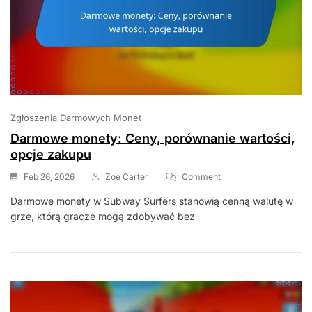
Zgłoszenia Darmowych Monet
Darmowe monety: Ceny, porównanie wartości,
opcje zakupu
On
Feb 26, 2026
Zoe Carter
Comment
Darmowe
Darmowe monety w Subway Surfers stanowią cenną walutę w
Monety:
grze, którą gracze mogą zdobywać bez
Ceny,
Porównanie
Wartości,
Opcje
Zakupu