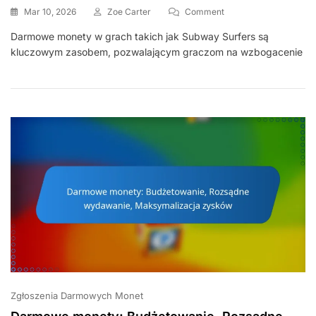
On
Mar 10, 2026
Zoe Carter
Comment
Darmowe
Darmowe monety w grach takich jak Subway Surfers są
Monety:
kluczowym zasobem, pozwalającym graczom na wzbogacenie
Maksymalizacja
Zysków,
Optymalizacja
Rozgrywki,
Unikanie
Pułapek
Zgłoszenia Darmowych Monet