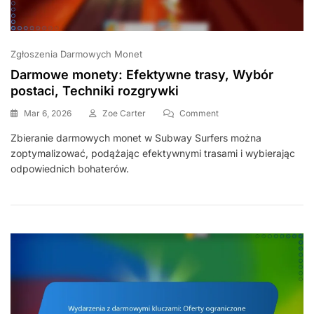
Zgłoszenia Darmowych Monet
Darmowe monety: Efektywne trasy, Wybór
postaci, Techniki rozgrywki
On
Mar 6, 2026
Zoe Carter
Comment
Darmowe
Zbieranie darmowych monet w Subway Surfers można
Monety:
zoptymalizować, podążając efektywnymi trasami i wybierając
Efektywne
Trasy,
odpowiednich bohaterów.
Wybór
Postaci,
Techniki
Rozgrywki