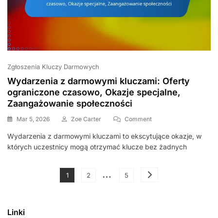
Zgłoszenia Kluczy Darmowych
Wydarzenia z darmowymi kluczami: Oferty
ograniczone czasowo, Okazje specjalne,
Zaangażowanie społeczności
On
Mar 5, 2026
Zoe Carter
Comment
Wydarzenia
Wydarzenia z darmowymi kluczami to ekscytujące okazje, w
Z
których uczestnicy mogą otrzymać klucze bez żadnych
Darmowymi
Kluczami:
Oferty
Posts
…
Ograniczone
Page
Page
Page
1
2
5
Czasowo,
pagination
Okazje
Specjalne,
Linki
Zaangażowanie