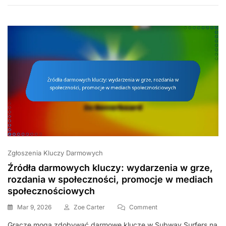
Maksymalizacja
Zysków
Zgłoszenia Kluczy Darmowych
Źródła darmowych kluczy: wydarzenia w grze,
rozdania w społeczności, promocje w mediach
społecznościowych
On
Mar 9, 2026
Zoe Carter
Comment
Źródła
Gracze mogą zdobywać darmowe klucze w Subway Surfers na
Darmowych