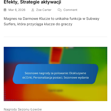
Efekty, Strategie aktywacji
On
Mar 6, 2026
Zoe Carter
Comment
Magnes
Magnes na Darmowe Klucze to unikalna funkcja w Subway
Kluczy
Surfers, która przyciąga klucze do graczy
Darmowych:
Czas
Trwania,
Efekty,
Strategie
Aktywacji
Nagrody Sezonu Łowów