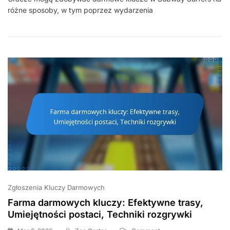
różne sposoby, w tym poprzez wydarzenia
Kluczy:
Wydarzenia
W
Grze,
Rozdania
W
Społeczności,
Promocje
W
Mediach
Społecznościowych
Zgłoszenia Kluczy Darmowych
Farma darmowych kluczy: Efektywne trasy,
Umiejętności postaci, Techniki rozgrywki