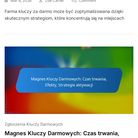
On
Mar 6, 2026
Zoe Carter
Comment
Farma
Farma kluczy za darmo może być zoptymalizowana dzięki
Darmowych
skutecznym strategiom, które koncentrują się na miejscach
Kluczy:
Efektywne
Trasy,
Umiejętności
Postaci,
Techniki
Rozgrywki
Zgłoszenia Kluczy Darmowych
Magnes Kluczy Darmowych: Czas trwania,