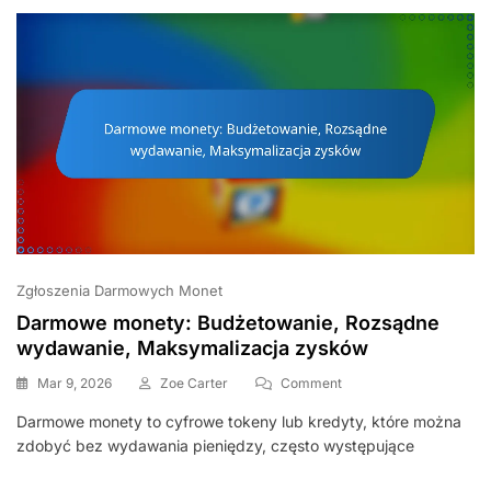
Zgłoszenia Darmowych Monet
Darmowe monety: Budżetowanie, Rozsądne
wydawanie, Maksymalizacja zysków
On
Mar 9, 2026
Zoe Carter
Comment
Darmowe
Darmowe monety to cyfrowe tokeny lub kredyty, które można
Monety:
zdobyć bez wydawania pieniędzy, często występujące
Budżetowanie,
Rozsądne
Wydawanie,