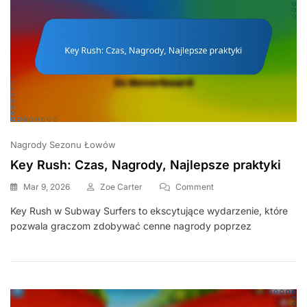
Nagrody Sezonu Łowów
Key Rush: Czas, Nagrody, Najlepsze praktyki
On
Mar 9, 2026
Zoe Carter
Comment
Key
Key Rush w Subway Surfers to ekscytujące wydarzenie, które
Rush:
pozwala graczom zdobywać cenne nagrody poprzez
Czas,
Nagrody,
Najlepsze
Praktyki