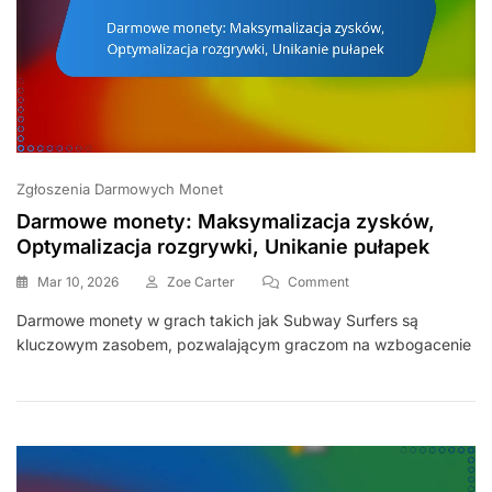
Zgłoszenia Darmowych Monet
Darmowe monety: Maksymalizacja zysków,
Optymalizacja rozgrywki, Unikanie pułapek
On
Mar 10, 2026
Zoe Carter
Comment
Darmowe
Darmowe monety w grach takich jak Subway Surfers są
Monety:
kluczowym zasobem, pozwalającym graczom na wzbogacenie
Maksymalizacja
Zysków,
Optymalizacja
Rozgrywki,
Unikanie
Pułapek