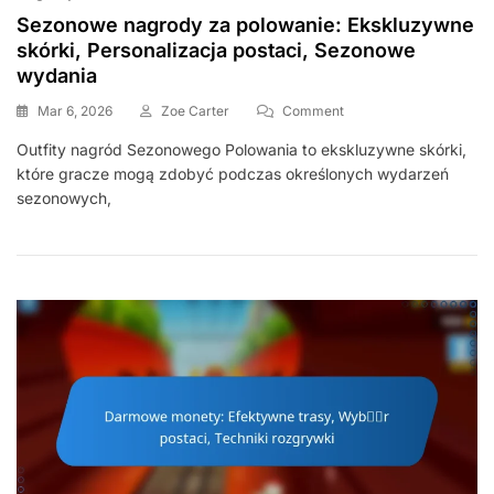
Sezonowe nagrody za polowanie: Ekskluzywne
skórki, Personalizacja postaci, Sezonowe
wydania
On
Mar 6, 2026
Zoe Carter
Comment
Sezonowe
Outfity nagród Sezonowego Polowania to ekskluzywne skórki,
Nagrody
które gracze mogą zdobyć podczas określonych wydarzeń
Za
Polowanie:
sezonowych,
Ekskluzywne
Skórki,
Personalizacja
Postaci,
Sezonowe
Wydania