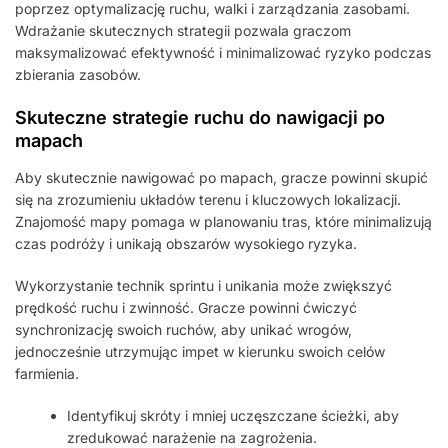
poprzez optymalizację ruchu, walki i zarządzania zasobami.
Wdrażanie skutecznych strategii pozwala graczom
maksymalizować efektywność i minimalizować ryzyko podczas
zbierania zasobów.
Skuteczne strategie ruchu do nawigacji po
mapach
Aby skutecznie nawigować po mapach, gracze powinni skupić
się na zrozumieniu układów terenu i kluczowych lokalizacji.
Znajomość mapy pomaga w planowaniu tras, które minimalizują
czas podróży i unikają obszarów wysokiego ryzyka.
Wykorzystanie technik sprintu i unikania może zwiększyć
prędkość ruchu i zwinność. Gracze powinni ćwiczyć
synchronizację swoich ruchów, aby unikać wrogów,
jednocześnie utrzymując impet w kierunku swoich celów
farmienia.
Identyfikuj skróty i mniej uczęszczane ścieżki, aby
zredukować narażenie na zagrożenia.