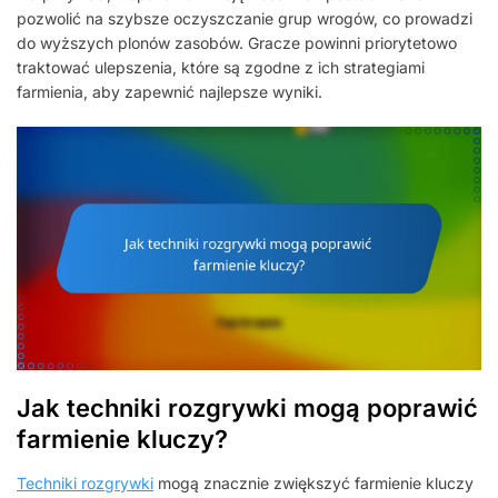
pozwolić na szybsze oczyszczanie grup wrogów, co prowadzi
do wyższych plonów zasobów. Gracze powinni priorytetowo
traktować ulepszenia, które są zgodne z ich strategiami
farmienia, aby zapewnić najlepsze wyniki.
Jak techniki rozgrywki mogą poprawić
farmienie kluczy?
Techniki rozgrywki
mogą znacznie zwiększyć farmienie kluczy