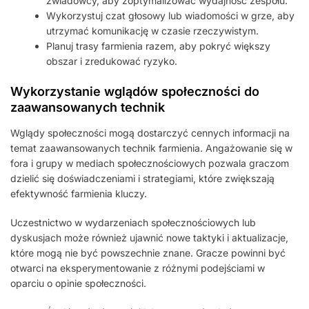
zwiadowcy, aby zoptymalizować wydajność zespołu.
Wykorzystuj czat głosowy lub wiadomości w grze, aby
utrzymać komunikację w czasie rzeczywistym.
Planuj trasy farmienia razem, aby pokryć większy
obszar i zredukować ryzyko.
Wykorzystanie wglądów społeczności do
zaawansowanych technik
Wglądy społeczności mogą dostarczyć cennych informacji na
temat zaawansowanych technik farmienia. Angażowanie się w
fora i grupy w mediach społecznościowych pozwala graczom
dzielić się doświadczeniami i strategiami, które zwiększają
efektywność farmienia kluczy.
Uczestnictwo w wydarzeniach społecznościowych lub
dyskusjach może również ujawnić nowe taktyki i aktualizacje,
które mogą nie być powszechnie znane. Gracze powinni być
otwarci na eksperymentowanie z różnymi podejściami w
oparciu o opinie społeczności.