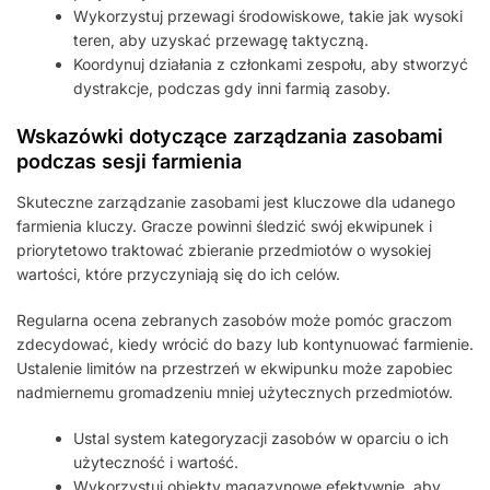
Wykorzystuj przewagi środowiskowe, takie jak wysoki
teren, aby uzyskać przewagę taktyczną.
Koordynuj działania z członkami zespołu, aby stworzyć
dystrakcje, podczas gdy inni farmią zasoby.
Wskazówki dotyczące zarządzania zasobami
podczas sesji farmienia
Skuteczne zarządzanie zasobami jest kluczowe dla udanego
farmienia kluczy. Gracze powinni śledzić swój ekwipunek i
priorytetowo traktować zbieranie przedmiotów o wysokiej
wartości, które przyczyniają się do ich celów.
Regularna ocena zebranych zasobów może pomóc graczom
zdecydować, kiedy wrócić do bazy lub kontynuować farmienie.
Ustalenie limitów na przestrzeń w ekwipunku może zapobiec
nadmiernemu gromadzeniu mniej użytecznych przedmiotów.
Ustal system kategoryzacji zasobów w oparciu o ich
użyteczność i wartość.
Wykorzystuj obiekty magazynowe efektywnie, aby