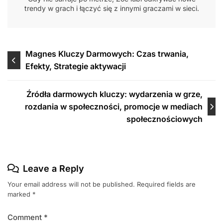
trendy w grach i łączyć się z innymi graczami w sieci.
Post
Magnes Kluczy Darmowych: Czas trwania,
Efekty, Strategie aktywacji
navigation
Źródła darmowych kluczy: wydarzenia w grze,
rozdania w społeczności, promocje w mediach
społecznościowych
Leave a Reply
Your email address will not be published.
Required fields are
marked
*
Comment
*