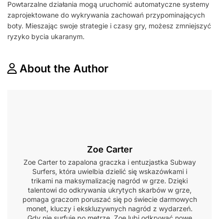
Powtarzalne działania mogą uruchomić automatyczne systemy
zaprojektowane do wykrywania zachowań przypominających
boty. Mieszając swoje strategie i czasy gry, możesz zmniejszyć
ryzyko bycia ukaranym.
About the Author
Zoe Carter
Zoe Carter to zapalona graczka i entuzjastka Subway
Surfers, która uwielbia dzielić się wskazówkami i
trikami na maksymalizację nagród w grze. Dzięki
talentowi do odkrywania ukrytych skarbów w grze,
pomaga graczom poruszać się po świecie darmowych
monet, kluczy i ekskluzywnych nagród z wydarzeń.
Gdy nie surfuje po metrze, Zoe lubi odkrywać nowe