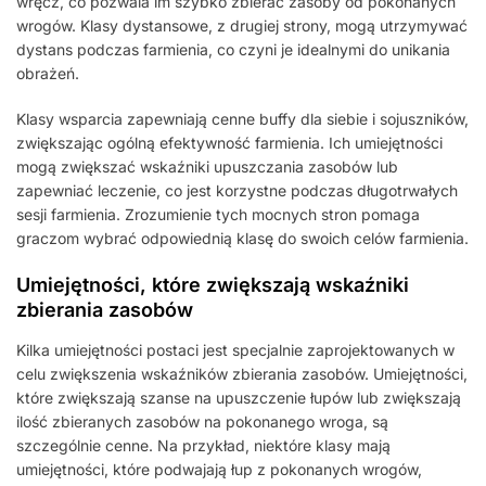
wręcz, co pozwala im szybko zbierać zasoby od pokonanych
wrogów. Klasy dystansowe, z drugiej strony, mogą utrzymywać
dystans podczas farmienia, co czyni je idealnymi do unikania
obrażeń.
Klasy wsparcia zapewniają cenne buffy dla siebie i sojuszników,
zwiększając ogólną efektywność farmienia. Ich umiejętności
mogą zwiększać wskaźniki upuszczania zasobów lub
zapewniać leczenie, co jest korzystne podczas długotrwałych
sesji farmienia. Zrozumienie tych mocnych stron pomaga
graczom wybrać odpowiednią klasę do swoich celów farmienia.
Umiejętności, które zwiększają wskaźniki
zbierania zasobów
Kilka umiejętności postaci jest specjalnie zaprojektowanych w
celu zwiększenia wskaźników zbierania zasobów. Umiejętności,
które zwiększają szanse na upuszczenie łupów lub zwiększają
ilość zbieranych zasobów na pokonanego wroga, są
szczególnie cenne. Na przykład, niektóre klasy mają
umiejętności, które podwajają łup z pokonanych wrogów,