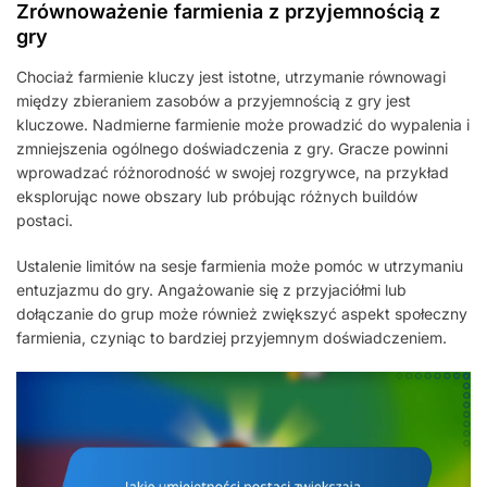
Zrównoważenie farmienia z przyjemnością z
gry
Chociaż farmienie kluczy jest istotne, utrzymanie równowagi
między zbieraniem zasobów a przyjemnością z gry jest
kluczowe. Nadmierne farmienie może prowadzić do wypalenia i
zmniejszenia ogólnego doświadczenia z gry. Gracze powinni
wprowadzać różnorodność w swojej rozgrywce, na przykład
eksplorując nowe obszary lub próbując różnych buildów
postaci.
Ustalenie limitów na sesje farmienia może pomóc w utrzymaniu
entuzjazmu do gry. Angażowanie się z przyjaciółmi lub
dołączanie do grup może również zwiększyć aspekt społeczny
farmienia, czyniąc to bardziej przyjemnym doświadczeniem.