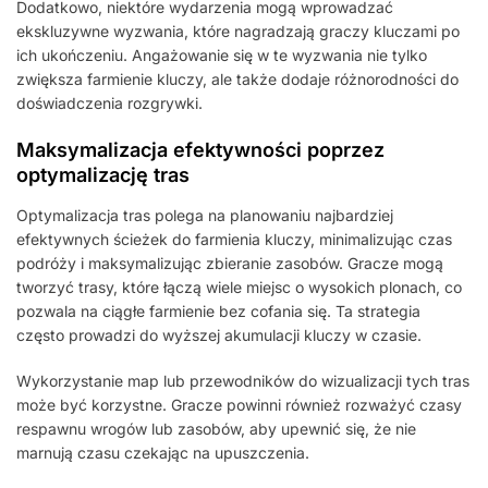
Dodatkowo, niektóre wydarzenia mogą wprowadzać
ekskluzywne wyzwania, które nagradzają graczy kluczami po
ich ukończeniu. Angażowanie się w te wyzwania nie tylko
zwiększa farmienie kluczy, ale także dodaje różnorodności do
doświadczenia rozgrywki.
Maksymalizacja efektywności poprzez
optymalizację tras
Optymalizacja tras polega na planowaniu najbardziej
efektywnych ścieżek do farmienia kluczy, minimalizując czas
podróży i maksymalizując zbieranie zasobów. Gracze mogą
tworzyć trasy, które łączą wiele miejsc o wysokich plonach, co
pozwala na ciągłe farmienie bez cofania się. Ta strategia
często prowadzi do wyższej akumulacji kluczy w czasie.
Wykorzystanie map lub przewodników do wizualizacji tych tras
może być korzystne. Gracze powinni również rozważyć czasy
respawnu wrogów lub zasobów, aby upewnić się, że nie
marnują czasu czekając na upuszczenia.