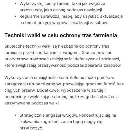
Wykorzystuj cechy terenu, takie jak wzgórza i
przeszkody, jako osłonę podczas nawigacji.
Regularnie sprawdzaj mapę, aby uzyskać aktualizacje
na temat pozycji wrogów i lokalizacji zasobów.
Techniki walki w celu ochrony tras farmienia
Skuteczne techniki walki są niezbędne do ochrony tras
farmienia przed spotkaniami z wrogami. Gracze powinni
priorytetowo traktować umiejętności defensywne i zdolności,
które zwiększają przeżywalność podczas zbierania zasobów.
Wykorzystanie umiejętności kontroli tłumu może pomóc w
zarządzaniu grupami wrogów, pozwalając graczom farmić bez
ciągłych przerw. Dodatkowo, wyposażenie w zbroję i
przedmioty zwiększające obronę może złagodzić obrażenia
otrzymywane podczas walki.
Strategicznie angażuj wrogów, koncentrując się na
izolowaniu zagrożeń, zanim będą mogły cię
przytłoczyć.