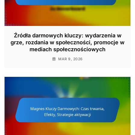
Źródła darmowych kluczy: wydarzenia w
grze, rozdania w społeczności, promocje w
mediach społecznościowych
MAR 9, 2026