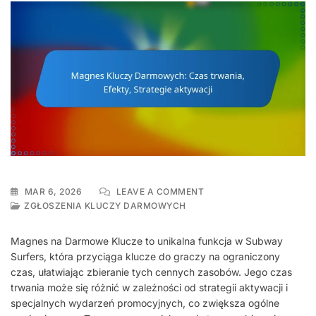
ON
MAR 6, 2026
LEAVE A COMMENT
MAGNES
ZGŁOSZENIA KLUCZY DARMOWYCH
KLUCZY
DARMOWYCH:
Magnes na Darmowe Klucze to unikalna funkcja w Subway
CZAS
Surfers, która przyciąga klucze do graczy na ograniczony
TRWANIA,
czas, ułatwiając zbieranie tych cennych zasobów. Jego czas
EFEKTY,
STRATEGIE
trwania może się różnić w zależności od strategii aktywacji i
AKTYWACJI
specjalnych wydarzeń promocyjnych, co zwiększa ogólne