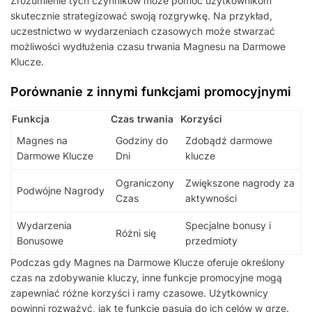
Zrozumienie tych czynników może pomóc użytkownikom
skutecznie strategizować swoją rozgrywkę. Na przykład,
uczestnictwo w wydarzeniach czasowych może stwarzać
możliwości wydłużenia czasu trwania Magnesu na Darmowe
Klucze.
Porównanie z innymi funkcjami promocyjnymi
Funkcja
Czas trwania
Korzyści
Magnes na
Godziny do
Zdobądź darmowe
Darmowe Klucze
Dni
klucze
Ograniczony
Zwiększone nagrody za
Podwójne Nagrody
Czas
aktywności
Wydarzenia
Specjalne bonusy i
Różni się
Bonusowe
przedmioty
Podczas gdy Magnes na Darmowe Klucze oferuje określony
czas na zdobywanie kluczy, inne funkcje promocyjne mogą
zapewniać różne korzyści i ramy czasowe. Użytkownicy
powinni rozważyć, jak te funkcje pasują do ich celów w grze.