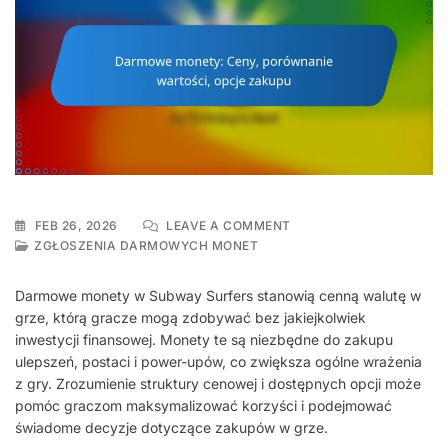
ON
FEB 26, 2026
LEAVE A COMMENT
DARMOWE
ZGŁOSZENIA DARMOWYCH MONET
MONETY:
CENY,
Darmowe monety w Subway Surfers stanowią cenną walutę w
PORÓWNANIE
grze, którą gracze mogą zdobywać bez jakiejkolwiek
WARTOŚCI,
inwestycji finansowej. Monety te są niezbędne do zakupu
OPCJE
ZAKUPU
ulepszeń, postaci i power-upów, co zwiększa ogólne wrażenia
z gry. Zrozumienie struktury cenowej i dostępnych opcji może
pomóc graczom maksymalizować korzyści i podejmować
świadome decyzje dotyczące zakupów w grze.