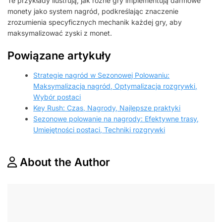
Te przykłady ilustrują, jak różne gry implementują darmowe
monety jako system nagród, podkreślając znaczenie
zrozumienia specyficznych mechanik każdej gry, aby
maksymalizować zyski z monet.
Powiązane artykuły
Strategie nagród w Sezonowej Polowaniu:
Maksymalizacja nagród, Optymalizacja rozgrywki,
Wybór postaci
Key Rush: Czas, Nagrody, Najlepsze praktyki
Sezonowe polowanie na nagrody: Efektywne trasy,
Umiejętności postaci, Techniki rozgrywki
About the Author