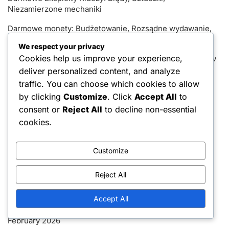
Niezamierzone mechaniki
Darmowe monety: Budżetowanie, Rozsądne wydawanie,
Maksymalizacja zysków
We respect your privacy
Cookies help us improve your experience,
Źródła darmowych kluczy: wydarzenia w grze, rozdania w
społeczności, promocje w mediach społecznościowych
deliver personalized content, and analyze
traffic. You can choose which cookies to allow
Kategorie
by clicking
Customize
. Click
Accept All
to
consent or
Reject All
to decline non-essential
Nagrody Sezonu Łowów
cookies.
Zgłoszenia darmowych monet
Customize
Zgłoszenia kluczy darmowych
Reject All
Archiwum
Accept All
March 2026
February 2026