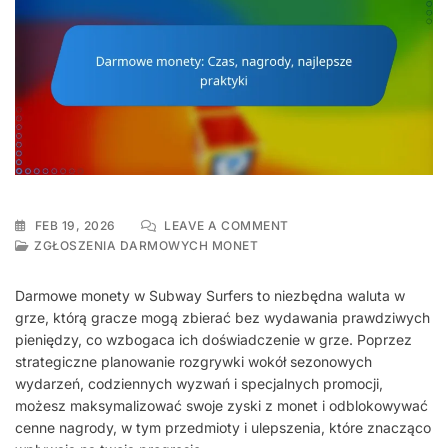
ON
FEB 19, 2026
LEAVE A COMMENT
DARMOWE
ZGŁOSZENIA DARMOWYCH MONET
MONETY:
CZAS,
Darmowe monety w Subway Surfers to niezbędna waluta w
NAGRODY,
grze, którą gracze mogą zbierać bez wydawania prawdziwych
NAJLEPSZE
pieniędzy, co wzbogaca ich doświadczenie w grze. Poprzez
PRAKTYKI
strategiczne planowanie rozgrywki wokół sezonowych
wydarzeń, codziennych wyzwań i specjalnych promocji,
możesz maksymalizować swoje zyski z monet i odblokowywać
cenne nagrody, w tym przedmioty i ulepszenia, które znacząco