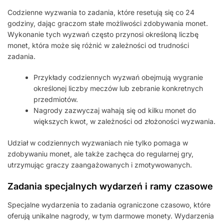
Codzienne wyzwania to zadania, które resetują się co 24
godziny, dając graczom stałe możliwości zdobywania monet.
Wykonanie tych wyzwań często przynosi określoną liczbę
monet, która może się różnić w zależności od trudności
zadania.
Przykłady codziennych wyzwań obejmują wygranie
określonej liczby meczów lub zebranie konkretnych
przedmiotów.
Nagrody zazwyczaj wahają się od kilku monet do
większych kwot, w zależności od złożoności wyzwania.
Udział w codziennych wyzwaniach nie tylko pomaga w
zdobywaniu monet, ale także zachęca do regularnej gry,
utrzymując graczy zaangażowanych i zmotywowanych.
Zadania specjalnych wydarzeń i ramy czasowe
Specjalne wydarzenia to zadania ograniczone czasowo, które
oferują unikalne nagrody, w tym darmowe monety. Wydarzenia