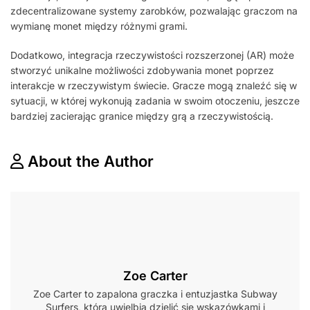
zdecentralizowane systemy zarobków, pozwalając graczom na
wymianę monet między różnymi grami.
Dodatkowo, integracja rzeczywistości rozszerzonej (AR) może
stworzyć unikalne możliwości zdobywania monet poprzez
interakcje w rzeczywistym świecie. Gracze mogą znaleźć się w
sytuacji, w której wykonują zadania w swoim otoczeniu, jeszcze
bardziej zacierając granice między grą a rzeczywistością.
About the Author
Zoe Carter
Zoe Carter to zapalona graczka i entuzjastka Subway
Surfers, która uwielbia dzielić się wskazówkami i