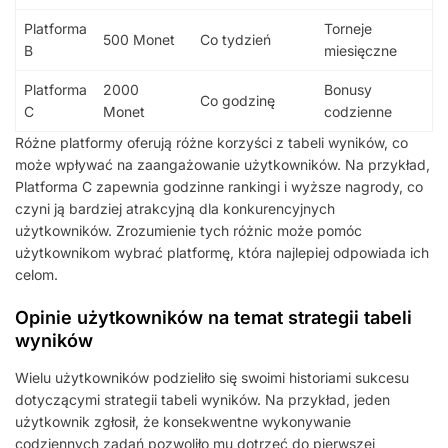
Platforma
Torneje
500 Monet
Co tydzień
B
miesięczne
Platforma
2000
Bonusy
Co godzinę
C
Monet
codzienne
Różne platformy oferują różne korzyści z tabeli wyników, co
może wpływać na zaangażowanie użytkowników. Na przykład,
Platforma C zapewnia godzinne rankingi i wyższe nagrody, co
czyni ją bardziej atrakcyjną dla konkurencyjnych
użytkowników. Zrozumienie tych różnic może pomóc
użytkownikom wybrać platformę, która najlepiej odpowiada ich
celom.
Opinie użytkowników na temat strategii tabeli
wyników
Wielu użytkowników podzieliło się swoimi historiami sukcesu
dotyczącymi strategii tabeli wyników. Na przykład, jeden
użytkownik zgłosił, że konsekwentne wykonywanie
codziennych zadań pozwoliło mu dotrzeć do pierwszej