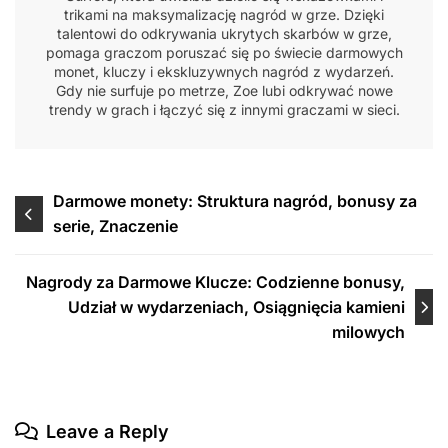
trikami na maksymalizację nagród w grze. Dzięki
talentowi do odkrywania ukrytych skarbów w grze,
pomaga graczom poruszać się po świecie darmowych
monet, kluczy i ekskluzywnych nagród z wydarzeń.
Gdy nie surfuje po metrze, Zoe lubi odkrywać nowe
trendy w grach i łączyć się z innymi graczami w sieci.
Post
Darmowe monety: Struktura nagród, bonusy za
serie, Znaczenie
navigation
Nagrody za Darmowe Klucze: Codzienne bonusy,
Udział w wydarzeniach, Osiągnięcia kamieni
milowych
Leave a Reply