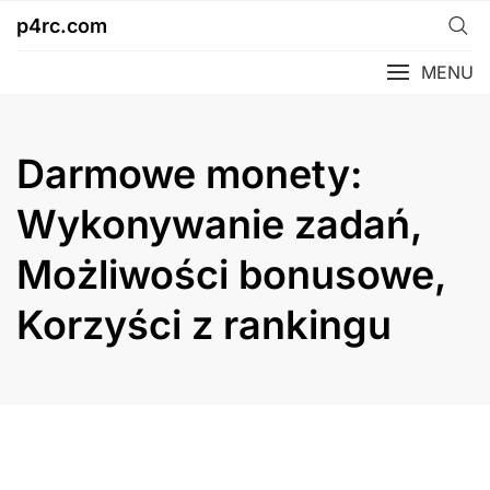
Skip
p4rc.com
to
content
MENU
Darmowe monety:
Wykonywanie zadań,
Możliwości bonusowe,
Korzyści z rankingu