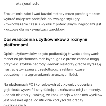
okazjonalnych.
Zrozumienie zalet i wad każdej metody może pomóc graczom
wybrać najlepsze podejście do swojego stylu gry.
Zrównoważenie czasu i wysiłku z potencjalnymi nagrodami jest
kluczowe dla maksymalizacji zarobków.
Doświadczenia użytkowników z różnymi
platformami
Opinie użytkowników często podkreślają łatwość zdobywania
monet na platformach mobilnych, gdzie proste zadania mogą
przynieść szybkie nagrody. Jednak niektórzy gracze wyrażają
frustrację związaną z częstotliwością reklam i czasem
potrzebnym na zgromadzenie znacznych ilości.
Na platformach PC i konsolowych użytkownicy doceniają
głębokość wyzwań i satysfakcję z ukończenia misji za monety.
Jednak niektórzy uważają, że konkurencja w tabelach wyników
jest onieśmielająca, co utrudnia korzyści dla graczy
okazjonalnych.