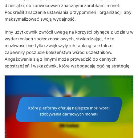
dziesiątki, co zaowocowało znacznymi zarobkami monet.
Podkreślił znaczenie ustawiania przypomnień i organizacji, aby
maksymalizować swoją wydajność.
Inny użytkownik zwrócił uwagę na korzyści płynące z udziału w
wydarzeniach społecznościowych, stwierdzając, że te
możliwości nie tylko zwiększyły ich ranking, ale także
zapewniły poczucie koleżeństwa wśród uczestników.
Angażowanie się z innymi może prowadzić do cennych
spostrzeżeń i wskazówek, które wzbogacają ogólną strategię.