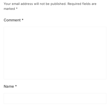
Your email address will not be published.
Required fields are
marked
*
Comment
*
Name
*