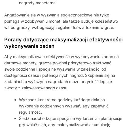
nagrody monetarne.
Angażowanie się w wyzwania społecznościowe nie tylko
pomaga w zdobywaniu monet, ale także buduje koleżeństwo
wśród graczy, wzbogacając ogólne doświadczenie w grze.
Porady dotyczące maksymalizacji efektywności
wykonywania zadań
Aby maksymalizować efektywność w wykonywaniu zadań na
darmowe monety, gracze powinni priorytetowo traktować
swoje codzienne i specjalne wyzwania w zależności od
dostępności czasu i potencjalnych nagród. Skupienie się na
zadaniach o wyższych nagrodach może przynieść lepsze
zwroty z zainwestowanego czasu.
Wyznacz konkretne godziny każdego dnia na
wykonanie codziennych wyzwań, aby zapewnić
regularność.
Śledź nadchodzące specjalne wydarzenia i planuj sesje
gry wokół nich, aby maksymalizować akumulację