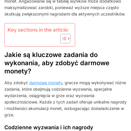
monet. Angażowanie się w tabelę wyników może dodatkowo
maksymalizować zarobki, ponieważ wyższe miejsca często
skutkują zwiększonymi nagrodami dla aktywnych uczestników.
Key sections in the article:
Jakie są kluczowe zadania do
wykonania, aby zdobyć darmowe
monety?
Aby zdobyć
darmowe monety
, gracze mogą wykonywać różne
zadania, które obejmują codzienne wyzwania, specjalne
wydarzenia, osiągnięcia w grze oraz wyzwania
społecznościowe. Każde z tych zadań oferuje unikalne nagrody
i możliwości akumulacji monet, wzbogacając doświadczenie w
grze.
Codzienne wyzwania i ich nagrody