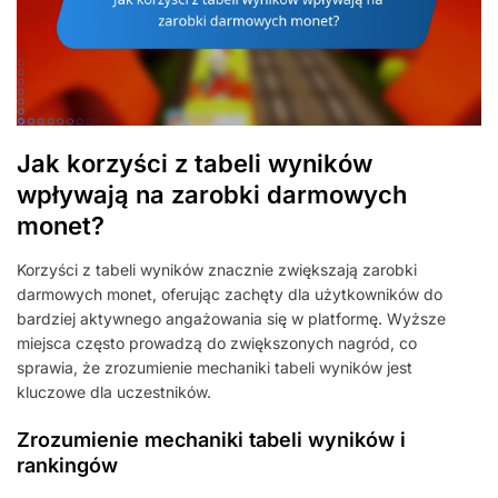
Jak korzyści z tabeli wyników
wpływają na zarobki darmowych
monet?
Korzyści z tabeli wyników znacznie zwiększają zarobki
darmowych monet, oferując zachęty dla użytkowników do
bardziej aktywnego angażowania się w platformę. Wyższe
miejsca często prowadzą do zwiększonych nagród, co
sprawia, że zrozumienie mechaniki tabeli wyników jest
kluczowe dla uczestników.
Zrozumienie mechaniki tabeli wyników i
rankingów