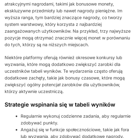
atrakcyjnymi nagrodami, takimi jak bonusowe monety,
ekskluzywne przedmioty lub nawet nagrody pieniężne. Im
wyższa ranga, tym bardziej znaczące nagrody, co tworzy
system warstwowy, który korzysta z najbardziej
zaangażowanych użytkowników. Na przykład, trzy najwyższe
pozycje mogą otrzymać znacznie więcej monet w porównaniu
do tych, którzy są na niższych miejscach.
Niektóre platformy oferują również okresowe konkursy lub
wyzwania, które mogą dodatkowo zwiększyć zarobki dla
uczestników tabeli wyników. Te wydarzenia często oferują
dodatkowe zachęty, takie jak bonusy czasowe, które mogą
zwiększyć ogólny potencjał zarobków dla użytkowników,
którzy aktywnie uczestniczą.
Strategie wspinania się w tabeli wyników
Regularnie wykonuj codzienne zadania, aby regularnie
zdobywać punkty.
Angażuj się w funkcje społecznościowe, takie jak fora
lub wyzwania, aby zdobywać dodatkowe nagrody.