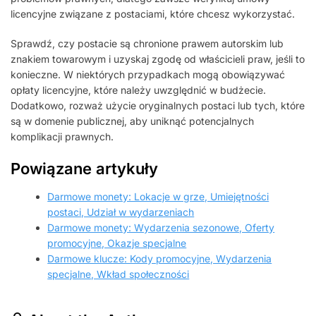
licencyjne związane z postaciami, które chcesz wykorzystać.
Sprawdź, czy postacie są chronione prawem autorskim lub
znakiem towarowym i uzyskaj zgodę od właścicieli praw, jeśli to
konieczne. W niektórych przypadkach mogą obowiązywać
opłaty licencyjne, które należy uwzględnić w budżecie.
Dodatkowo, rozważ użycie oryginalnych postaci lub tych, które
są w domenie publicznej, aby uniknąć potencjalnych
komplikacji prawnych.
Powiązane artykuły
Darmowe monety: Lokacje w grze, Umiejętności
postaci, Udział w wydarzeniach
Darmowe monety: Wydarzenia sezonowe, Oferty
promocyjne, Okazje specjalne
Darmowe klucze: Kody promocyjne, Wydarzenia
specjalne, Wkład społeczności