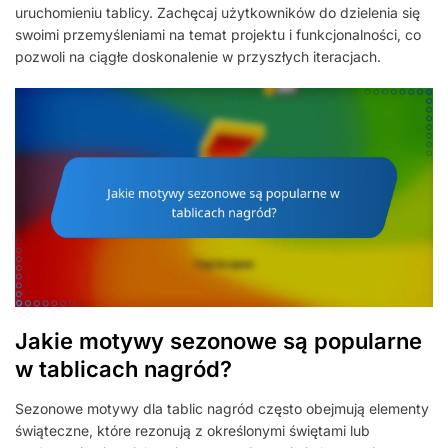
uruchomieniu tablicy. Zachęcaj użytkowników do dzielenia się
swoimi przemyśleniami na temat projektu i funkcjonalności, co
pozwoli na ciągłe doskonalenie w przyszłych iteracjach.
Jakie motywy sezonowe są popularne
w tablicach nagród?
Sezonowe motywy dla tablic nagród często obejmują elementy
świąteczne, które rezonują z określonymi świętami lub