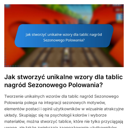
Jak stworzyć unikalne wzory dla tablic
nagród Sezonowego Polowania?
Tworzenie unikalnych wzorów dla tablic nagród Sezonowego
Polowania polega na integracji sezonowych motywów,
elementów postaci i opinii użytkowników w wizualnie atrakcyjne
układy. Skupiając się na psychologii kolorów i wyborze
materiałów, można stworzyć tablice, które nie tylko przyciągają
uwagę, ale także zwiększają zaangażowanie użytkowników.