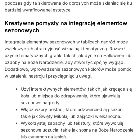
podczas gdy ta skierowana do dorosłych może skłaniać się ku
bardziej wyrafinowanej estetyce.
Kreatywne pomysły na integrację elementów
sezonowych
Integracja elementów sezonowych w tablicach nagród może
zwiększyć ich atrakcyjność wizualną i tematyczną. Rozważ
użycie tematycznych grafik, takich jak dynie na Halloween lub
ozdoby na Boże Narodzenie, aby stworzyć spójny wygląd.
Dodatkowo, wprowadzenie sezonowych kolorów może pomóc
w ustaleniu nastroju i przyciągnięciu uwagi.
Użyj interaktywnych elementów, takich jak kręcące się
koła lub miejsca do zdrapywania, które ujawniają
sezonowe nagrody.
Włącz wzory postaci, które odzwierciedlają sezon,
takie jak Święty Mikołaj lub zajączki wielkanocne.
Wykorzystaj zapachy lub tekstury, które wywołują
sezonowe uczucia, takie jak sosna na Boże Narodzenie
lub cynamon na jesień.