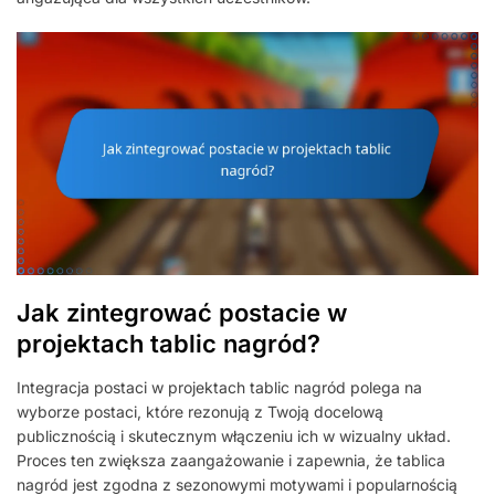
Jak zintegrować postacie w
projektach tablic nagród?
Integracja postaci w projektach tablic nagród polega na
wyborze postaci, które rezonują z Twoją docelową
publicznością i skutecznym włączeniu ich w wizualny układ.
Proces ten zwiększa zaangażowanie i zapewnia, że tablica
nagród jest zgodna z sezonowymi motywami i popularnością