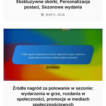
Ekskluzywne skórki, Personalizacja
postaci, Sezonowe wydania
MAR 6, 2026
Źródła nagród za polowanie w sezonie:
wydarzenia w grze, rozdania w
społeczności, promocje w mediach
społecznościowych