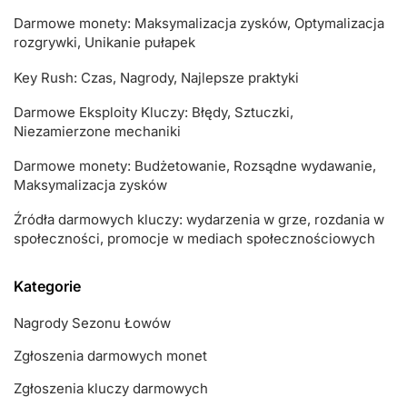
Darmowe monety: Maksymalizacja zysków, Optymalizacja
rozgrywki, Unikanie pułapek
Key Rush: Czas, Nagrody, Najlepsze praktyki
Darmowe Eksploity Kluczy: Błędy, Sztuczki,
Niezamierzone mechaniki
Darmowe monety: Budżetowanie, Rozsądne wydawanie,
Maksymalizacja zysków
Źródła darmowych kluczy: wydarzenia w grze, rozdania w
społeczności, promocje w mediach społecznościowych
Kategorie
Nagrody Sezonu Łowów
Zgłoszenia darmowych monet
Zgłoszenia kluczy darmowych