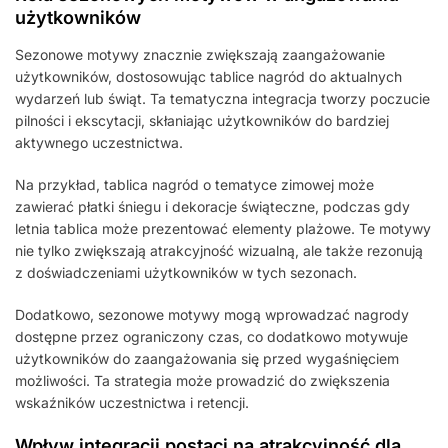
użytkowników
Sezonowe motywy znacznie zwiększają zaangażowanie
użytkowników, dostosowując tablice nagród do aktualnych
wydarzeń lub świąt. Ta tematyczna integracja tworzy poczucie
pilności i ekscytacji, skłaniając użytkowników do bardziej
aktywnego uczestnictwa.
Na przykład, tablica nagród o tematyce zimowej może
zawierać płatki śniegu i dekoracje świąteczne, podczas gdy
letnia tablica może prezentować elementy plażowe. Te motywy
nie tylko zwiększają atrakcyjność wizualną, ale także rezonują
z doświadczeniami użytkowników w tych sezonach.
Dodatkowo, sezonowe motywy mogą wprowadzać nagrody
dostępne przez ograniczony czas, co dodatkowo motywuje
użytkowników do zaangażowania się przed wygaśnięciem
możliwości. Ta strategia może prowadzić do zwiększenia
wskaźników uczestnictwa i retencji.
Wpływ integracji postaci na atrakcyjność dla