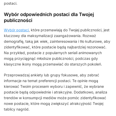
postaci.
Wybór odpowiednich postaci dla Twojej
publiczności
Wybór postaci
, które przemawiają do Twojej publiczności, jest
kluczowy dla maksymalizacji zaangażowania. Rozważ
demografię, taką jak wiek, zainteresowania i tło kulturowe, aby
zidentyfikować, które postacie będą najbardziej rezonować.
Na przykład, postacie z popularnych seriali animowanych
mogą przyciągnąć młodsze publiczności, podczas gdy
klasyczne ikony mogą przemawiać do starszych pokoleń.
Przeprowadzaj ankiety lub grupy fokusowe, aby zebrać
informacje na temat preferencji postaci. Te opinie mogą
kierować Twoim procesem wyboru i zapewnić, że wybrane
postacie będą odpowiednie i atrakcyjne. Dodatkowo, analiza
trendów w konsumpcji mediów może pomóc zidentyfikować
nowe postacie, które mogą zwiększyć atrakcyjność Twojej
tablicy nagród.