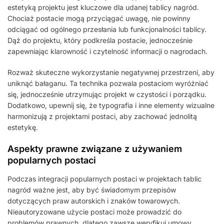
estetyką projektu jest kluczowe dla udanej tablicy nagród.
Chociaż postacie mogą przyciągać uwagę, nie powinny
odciągać od ogólnego przesłania lub funkcjonalności tablicy.
Dąż do projektu, który podkreśla postacie, jednocześnie
zapewniając klarowność i czytelność informacji o nagrodach.
Rozważ skuteczne wykorzystanie negatywnej przestrzeni, aby
uniknąć bałaganu. Ta technika pozwala postaciom wyróżniać
się, jednocześnie utrzymując projekt w czystości i porządku.
Dodatkowo, upewnij się, że typografia i inne elementy wizualne
harmonizują z projektami postaci, aby zachować jednolitą
estetykę.
Aspekty prawne związane z używaniem
popularnych postaci
Podczas integracji popularnych postaci w projektach tablic
nagród ważne jest, aby być świadomym przepisów
dotyczących praw autorskich i znaków towarowych.
Nieautoryzowane użycie postaci może prowadzić do
problemów prawnych, dlatego zawsze weryfikuj umowy