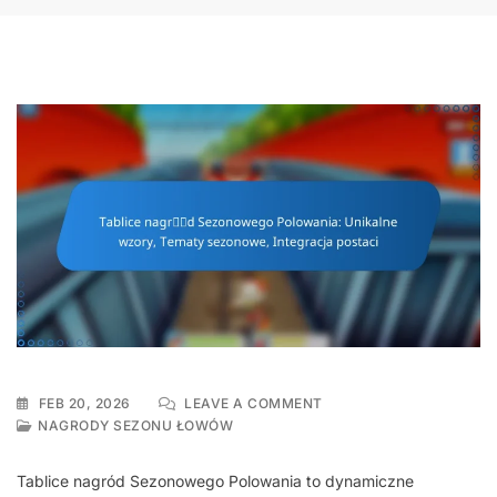
ON
FEB 20, 2026
LEAVE A COMMENT
TABLICE
NAGRODY SEZONU ŁOWÓW
NAGRÓD
SEZONOWEGO
Tablice nagród Sezonowego Polowania to dynamiczne
POLOWANIA: