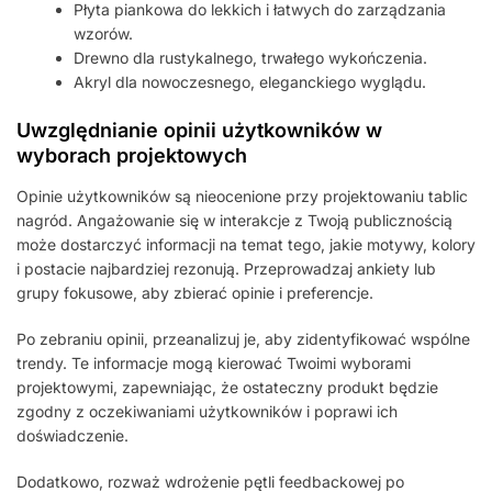
Płyta piankowa do lekkich i łatwych do zarządzania
wzorów.
Drewno dla rustykalnego, trwałego wykończenia.
Akryl dla nowoczesnego, eleganckiego wyglądu.
Uwzględnianie opinii użytkowników w
wyborach projektowych
Opinie użytkowników są nieocenione przy projektowaniu tablic
nagród. Angażowanie się w interakcje z Twoją publicznością
może dostarczyć informacji na temat tego, jakie motywy, kolory
i postacie najbardziej rezonują. Przeprowadzaj ankiety lub
grupy fokusowe, aby zbierać opinie i preferencje.
Po zebraniu opinii, przeanalizuj je, aby zidentyfikować wspólne
trendy. Te informacje mogą kierować Twoimi wyborami
projektowymi, zapewniając, że ostateczny produkt będzie
zgodny z oczekiwaniami użytkowników i poprawi ich
doświadczenie.
Dodatkowo, rozważ wdrożenie pętli feedbackowej po