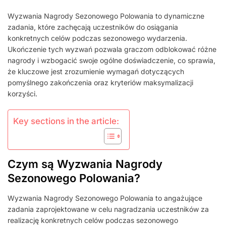
SEZONU
Wyzwania Nagrody Sezonowego Polowania to dynamiczne
POLOWAŃ:
zadania, które zachęcają uczestników do osiągania
WYKONYWANIE
konkretnych celów podczas sezonowego wydarzenia.
ZADAŃ,
ODBLOKOWYWANIE
Ukończenie tych wyzwań pozwala graczom odblokować różne
NAGRÓD,
nagrody i wzbogacić swoje ogólne doświadczenie, co sprawia,
MAKSYMALIZACJA
że kluczowe jest zrozumienie wymagań dotyczących
KORZYŚCI
pomyślnego zakończenia oraz kryteriów maksymalizacji
korzyści.
Key sections in the article:
Czym są Wyzwania Nagrody
Sezonowego Polowania?
Wyzwania Nagrody Sezonowego Polowania to angażujące
zadania zaprojektowane w celu nagradzania uczestników za
realizację konkretnych celów podczas sezonowego