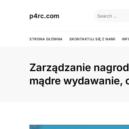
Skip
to
Search
p4rc.com
content
for:
STRONA GŁÓWNA
SKONTAKTUJ SIĘ Z NAMI
IN
Zarządzanie nagro
mądre wydawanie, o