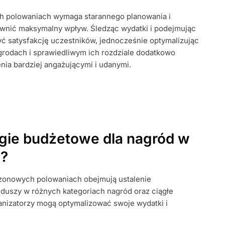
h polowaniach wymaga starannego planowania i
ewnić maksymalny wpływ. Śledząc wydatki i podejmując
M
:
ć satysfakcję uczestników, jednocześnie optymalizując
NIE,
agrodach i sprawiedliwym ich rozdziale dodatkowo
ia bardziej angażującymi i udanymi.
,
ACJA
ANIA
egie budżetowe dla nagród w
h?
onowych polowaniach obejmują ustalenie
nduszy w różnych kategoriach nagród oraz ciągłe
ganizatorzy mogą optymalizować swoje wydatki i