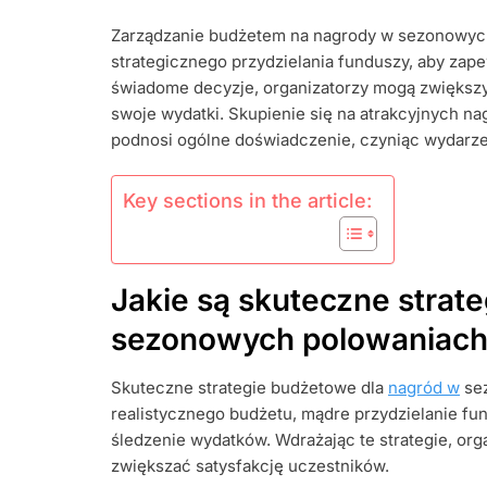
NAGRODAMI
Zarządzanie budżetem na nagrody w sezonowyc
W
strategicznego przydzielania funduszy, aby zap
SEZONOWY
POLOWANIU
świadome decyzje, organizatorzy mogą zwiększy
BUDŻETOWA
swoje wydatki. Skupienie się na atrakcyjnych n
MĄDRE
podnosi ogólne doświadczenie, czyniąc wydarzen
WYDAWANIE
OPTYMALIZ
WYKORZYST
Key sections in the article:
Jakie są skuteczne strat
sezonowych polowaniac
Skuteczne strategie budżetowe dla
nagród w
sez
realistycznego budżetu, mądre przydzielanie fu
śledzenie wydatków. Wdrażając te strategie, or
zwiększać satysfakcję uczestników.