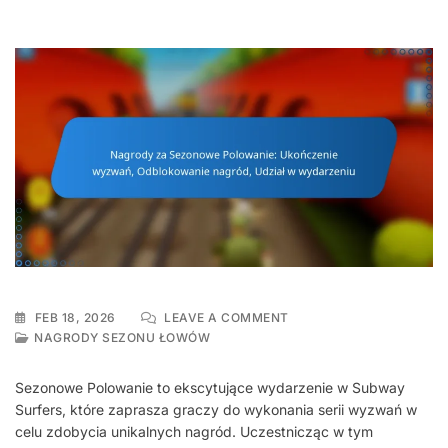
ON
FEB 18, 2026
LEAVE A COMMENT
NAGRODY
NAGRODY SEZONU ŁOWÓW
ZA
SEZONOWE
Sezonowe Polowanie to ekscytujące wydarzenie w Subway
POLOWANIE:
Surfers, które zaprasza graczy do wykonania serii wyzwań w
UKOŃCZENIE
celu zdobycia unikalnych nagród. Uczestnicząc w tym
WYZWAŃ,