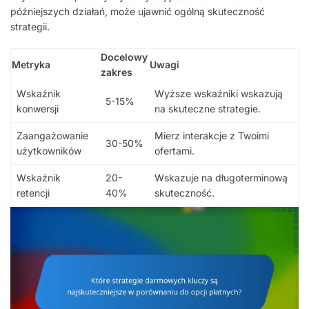
późniejszych działań, może ujawnić ogólną skuteczność
strategii.
Docelowy
Metryka
Uwagi
zakres
Wskaźnik
Wyższe wskaźniki wskazują
5-15%
konwersji
na skuteczne strategie.
Zaangażowanie
Mierz interakcje z Twoimi
30-50%
użytkowników
ofertami.
Wskaźnik
20-
Wskazuje na długoterminową
retencji
40%
skuteczność.