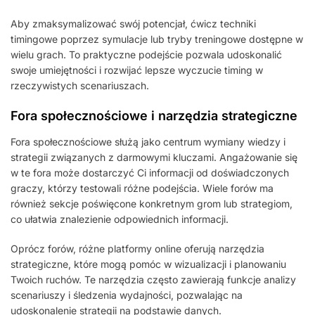
Aby zmaksymalizować swój potencjał, ćwicz techniki
timingowe poprzez symulacje lub tryby treningowe dostępne w
wielu grach. To praktyczne podejście pozwala udoskonalić
swoje umiejętności i rozwijać lepsze wyczucie timing w
rzeczywistych scenariuszach.
Fora społecznościowe i narzędzia strategiczne
Fora społecznościowe służą jako centrum wymiany wiedzy i
strategii związanych z darmowymi kluczami. Angażowanie się
w te fora może dostarczyć Ci informacji od doświadczonych
graczy, którzy testowali różne podejścia. Wiele forów ma
również sekcje poświęcone konkretnym grom lub strategiom,
co ułatwia znalezienie odpowiednich informacji.
Oprócz forów, różne platformy online oferują narzędzia
strategiczne, które mogą pomóc w wizualizacji i planowaniu
Twoich ruchów. Te narzędzia często zawierają funkcje analizy
scenariuszy i śledzenia wydajności, pozwalając na
udoskonalenie strategii na podstawie danych.