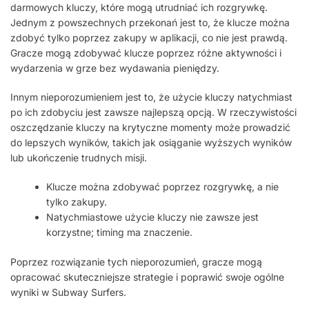
darmowych kluczy, które mogą utrudniać ich rozgrywkę.
Jednym z powszechnych przekonań jest to, że klucze można
zdobyć tylko poprzez zakupy w aplikacji, co nie jest prawdą.
Gracze mogą zdobywać klucze poprzez różne aktywności i
wydarzenia w grze bez wydawania pieniędzy.
Innym nieporozumieniem jest to, że użycie kluczy natychmiast
po ich zdobyciu jest zawsze najlepszą opcją. W rzeczywistości
oszczędzanie kluczy na krytyczne momenty może prowadzić
do lepszych wyników, takich jak osiąganie wyższych wyników
lub ukończenie trudnych misji.
Klucze można zdobywać poprzez rozgrywkę, a nie
tylko zakupy.
Natychmiastowe użycie kluczy nie zawsze jest
korzystne; timing ma znaczenie.
Poprzez rozwiązanie tych nieporozumień, gracze mogą
opracować skuteczniejsze strategie i poprawić swoje ogólne
wyniki w Subway Surfers.