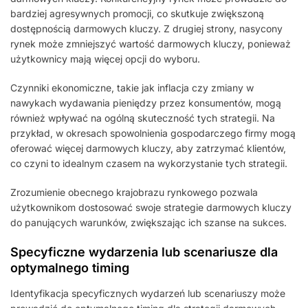
bardziej agresywnych promocji, co skutkuje zwiększoną
dostępnością darmowych kluczy. Z drugiej strony, nasycony
rynek może zmniejszyć wartość darmowych kluczy, ponieważ
użytkownicy mają więcej opcji do wyboru.
Czynniki ekonomiczne, takie jak inflacja czy zmiany w
nawykach wydawania pieniędzy przez konsumentów, mogą
również wpływać na ogólną skuteczność tych strategii. Na
przykład, w okresach spowolnienia gospodarczego firmy mogą
oferować więcej darmowych kluczy, aby zatrzymać klientów,
co czyni to idealnym czasem na wykorzystanie tych strategii.
Zrozumienie obecnego krajobrazu rynkowego pozwala
użytkownikom dostosować swoje strategie darmowych kluczy
do panujących warunków, zwiększając ich szanse na sukces.
Specyficzne wydarzenia lub scenariusze dla
optymalnego timing
Identyfikacja specyficznych wydarzeń lub scenariuszy może