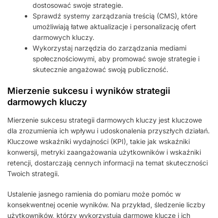
dostosować swoje strategie.
Sprawdź systemy zarządzania treścią (CMS), które
umożliwiają łatwe aktualizacje i personalizację ofert
darmowych kluczy.
Wykorzystaj narzędzia do zarządzania mediami
społecznościowymi, aby promować swoje strategie i
skutecznie angażować swoją publiczność.
Mierzenie sukcesu i wyników strategii
darmowych kluczy
Mierzenie sukcesu strategii darmowych kluczy jest kluczowe
dla zrozumienia ich wpływu i udoskonalenia przyszłych działań.
Kluczowe wskaźniki wydajności (KPI), takie jak wskaźniki
konwersji, metryki zaangażowania użytkowników i wskaźniki
retencji, dostarczają cennych informacji na temat skuteczności
Twoich strategii.
Ustalenie jasnego ramienia do pomiaru może pomóc w
konsekwentnej ocenie wyników. Na przykład, śledzenie liczby
użytkowników, którzy wykorzystują darmowe klucze i ich