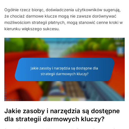
Ogólnie rzecz biorąc, doświadczenia użytkowników sugerują,
że chociaż darmowe klucze mogą nie zawsze dorównywać
możliwościom strategii płatnych, mogą stanowić cenne kroki w
kierunku większego sukcesu.
Jakie zasoby i narzędzia są dostępne
dla strategii darmowych kluczy?