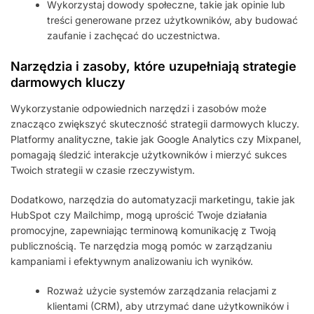
Wykorzystaj dowody społeczne, takie jak opinie lub
treści generowane przez użytkowników, aby budować
zaufanie i zachęcać do uczestnictwa.
Narzędzia i zasoby, które uzupełniają strategie
darmowych kluczy
Wykorzystanie odpowiednich narzędzi i zasobów może
znacząco zwiększyć skuteczność strategii darmowych kluczy.
Platformy analityczne, takie jak Google Analytics czy Mixpanel,
pomagają śledzić interakcje użytkowników i mierzyć sukces
Twoich strategii w czasie rzeczywistym.
Dodatkowo, narzędzia do automatyzacji marketingu, takie jak
HubSpot czy Mailchimp, mogą uprościć Twoje działania
promocyjne, zapewniając terminową komunikację z Twoją
publicznością. Te narzędzia mogą pomóc w zarządzaniu
kampaniami i efektywnym analizowaniu ich wyników.
Rozważ użycie systemów zarządzania relacjami z
klientami (CRM), aby utrzymać dane użytkowników i