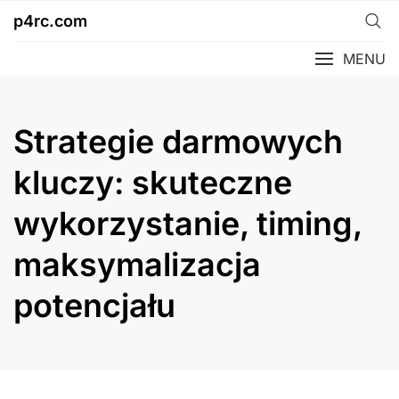
Skip
p4rc.com
to
content
MENU
Strategie darmowych
kluczy: skuteczne
wykorzystanie, timing,
maksymalizacja
potencjału