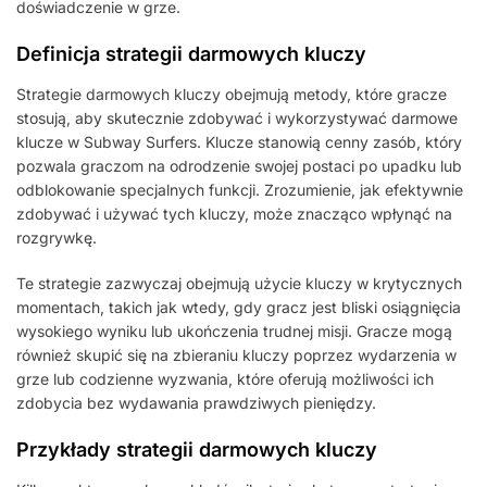
doświadczenie w grze.
Definicja strategii darmowych kluczy
Strategie darmowych kluczy obejmują metody, które gracze
stosują, aby skutecznie zdobywać i wykorzystywać darmowe
klucze w Subway Surfers. Klucze stanowią cenny zasób, który
pozwala graczom na odrodzenie swojej postaci po upadku lub
odblokowanie specjalnych funkcji. Zrozumienie, jak efektywnie
zdobywać i używać tych kluczy, może znacząco wpłynąć na
rozgrywkę.
Te strategie zazwyczaj obejmują użycie kluczy w krytycznych
momentach, takich jak wtedy, gdy gracz jest bliski osiągnięcia
wysokiego wyniku lub ukończenia trudnej misji. Gracze mogą
również skupić się na zbieraniu kluczy poprzez wydarzenia w
grze lub codzienne wyzwania, które oferują możliwości ich
zdobycia bez wydawania prawdziwych pieniędzy.
Przykłady strategii darmowych kluczy