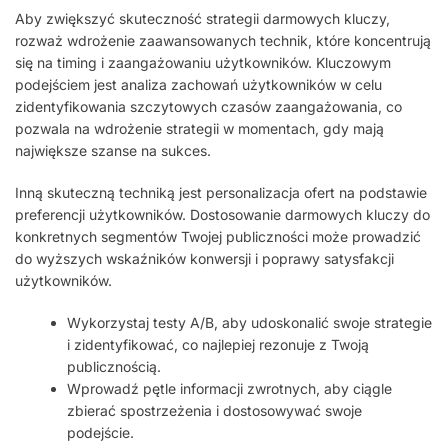
Aby zwiększyć skuteczność strategii darmowych kluczy,
rozważ wdrożenie zaawansowanych technik, które koncentrują
się na timing i zaangażowaniu użytkowników. Kluczowym
podejściem jest analiza zachowań użytkowników w celu
zidentyfikowania szczytowych czasów zaangażowania, co
pozwala na wdrożenie strategii w momentach, gdy mają
największe szanse na sukces.
Inną skuteczną techniką jest personalizacja ofert na podstawie
preferencji użytkowników. Dostosowanie darmowych kluczy do
konkretnych segmentów Twojej publiczności może prowadzić
do wyższych wskaźników konwersji i poprawy satysfakcji
użytkowników.
Wykorzystaj testy A/B, aby udoskonalić swoje strategie
i zidentyfikować, co najlepiej rezonuje z Twoją
publicznością.
Wprowadź pętle informacji zwrotnych, aby ciągle
zbierać spostrzeżenia i dostosowywać swoje
podejście.