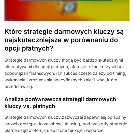
Które strategie darmowych kluczy są
najskuteczniejsze w porównaniu do
opcji płatnych?
Strategie darmowych kluczy mogą być bardzo skutecznymi
alternatywami dla opcji płatnych, oferując różne korzyści bez
zobowiązań finansowych. Ich sukces często zależy od timing,
wykonania i zrozumienia specyficznych zalet i wad, które
przedstawiają.
Analiza porównawcza strategii darmowych
kluczy vs. płatnych
Strategie darmowych kluczy zazwyczaj zapewniają opłacalny
sposób dostępu do zasobów lub usług, podczas gdy strategie
płatne często oferują ulepszone funkcje i wsparcie.