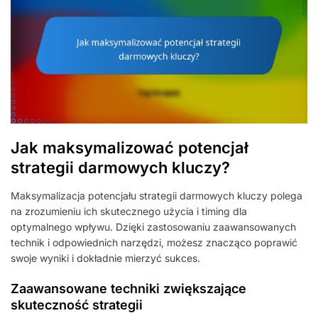
Jak maksymalizować potencjał
strategii darmowych kluczy?
Maksymalizacja potencjału strategii darmowych kluczy polega
na zrozumieniu ich skutecznego użycia i timing dla
optymalnego wpływu. Dzięki zastosowaniu zaawansowanych
technik i odpowiednich narzędzi, możesz znacząco poprawić
swoje wyniki i dokładnie mierzyć sukces.
Zaawansowane techniki zwiększające
skuteczność strategii